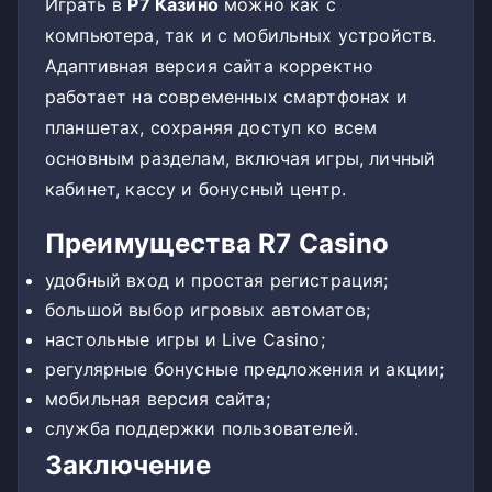
Играть в
Р7 Казино
можно как с
компьютера, так и с мобильных устройств.
Адаптивная версия сайта корректно
работает на современных смартфонах и
планшетах, сохраняя доступ ко всем
основным разделам, включая игры, личный
кабинет, кассу и бонусный центр.
Преимущества R7 Casino
удобный вход и простая регистрация;
большой выбор игровых автоматов;
настольные игры и Live Casino;
регулярные бонусные предложения и акции;
мобильная версия сайта;
служба поддержки пользователей.
Заключение