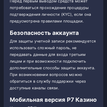
Перед первым выводом средств может
потребоваться прохождение процедуры
подтверждения личности (KYC), если она
предусмотрена правилами площадки.
Безопасность аккаунта
Для защиты учетной записи рекомендуется
использовать сложный пароль, не
передавать данные для входа третьим
лицам и при возможности подключить
дополнительные способы защиты аккаунта.
При возникновении вопросов можно
обратиться в службу поддержки через
доступные каналы связи.
Мобильная версия Р7 Казино