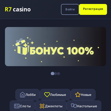
Регистрация
Войти
Лобби
Любимые
Новые
Слоты
Джекпоты
Настольные