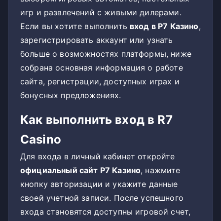
игр и развлечений с живыми дилерами.
Если вы хотите выполнить
вход в Р7 Казино
,
зарегистрировать аккаунт или узнать
больше о возможностях платформы, ниже
собрана основная информация о работе
сайта, регистрации, доступных играх и
бонусных предложениях.
Как выполнить вход в R7
Casino
Для входа в личный кабинет откройте
официальный сайт Р7 Казино
, нажмите
кнопку авторизации и укажите данные
своей учетной записи. После успешного
входа становятся доступны игровой счет,