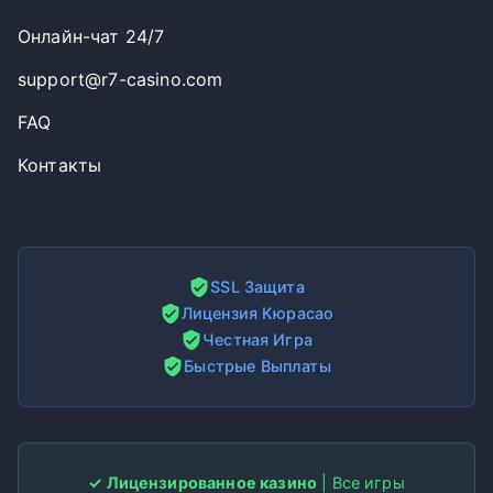
Онлайн-чат 24/7
support@r7-casino.com
FAQ
Контакты
SSL Защита
Лицензия Кюрасао
Честная Игра
Быстрые Выплаты
✓ Лицензированное казино
| Все игры