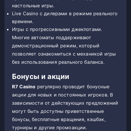
настольные игры.
Live Casino с дилерами в режиме реального
времени.
Игры с прогрессивными джекпотами.
Многие автоматы поддерживают
демонстрационный режим, который
позволяет ознакомиться с механикой игры
без использования реального баланса.
Бонусы и акции
R7 Casino
регулярно проводит бонусные
акции для новых и постоянных игроков. В
зависимости от действующих предложений
могут быть доступны приветственные
бонусы, бесплатные вращения, кэшбэк,
турниры и другие промоакции.