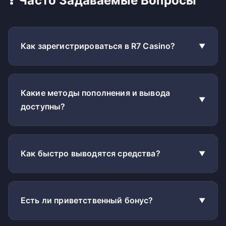
❓ Часто Задаваемые Вопросы
Как зарегистрироваться в R7 Casino?
Регистрация в R7 Casino занимает всего
несколько минут. Нажмите кнопку
Какие методы пополнения и вывода
'Регистрация' в правом верхнем углу сайта,
доступны?
заполните простую форму с указанием
email и пароля, подтвердите свою
R7 Casino поддерживает широкий спектр
электронную почту — и можете начинать
платежных методов: банковские карты
Как быстро выводятся средства?
играть!
Visa/Mastercard, электронные кошельки
(Skrill, Neteller, WebMoney), криптовалюты
Одно из главных преимуществ R7 Casino —
(Bitcoin, Ethereum, USDT) и банковские
мгновенные выплаты. Большинство
Есть ли приветственный бонус?
переводы. Минимальная сумма депозита —
запросов на вывод обрабатываются в
500₽.
течение 15 минут. Максимальное время