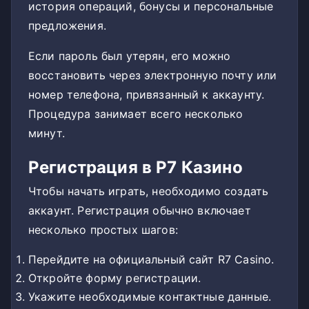
история операций, бонусы и персональные
предложения.
Если пароль был утерян, его можно
восстановить через электронную почту или
номер телефона, привязанный к аккаунту.
Процедура занимает всего несколько
минут.
Регистрация в Р7 Казино
Чтобы начать играть, необходимо создать
аккаунт. Регистрация обычно включает
несколько простых шагов:
Перейдите на официальный сайт R7 Casino.
Откройте форму регистрации.
Укажите необходимые контактные данные.